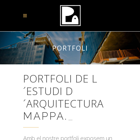
PORTFOLI
PORTFOLI DE L
´ESTUDI D
´ARQUITECTURA
MAPPA.CA
_
Amb el nostre portfoli exposem un